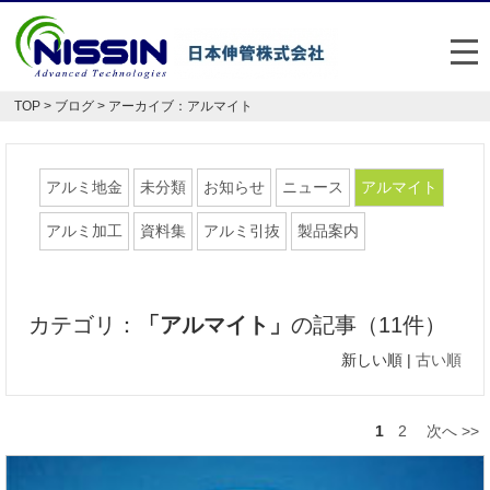
メ
TOP
>
ブログ
> アーカイブ：アルマイト
日本伸管の強み
事業内容
アルミ地金
未分類
お知らせ
ニュース
アルマイト
お悩み解決事例
アルミ加工
資料集
アルミ引抜
製品案内
企業情報
カテゴリ：
「アルマイト」
の記事（11件）
お役立ち情報
新しい順 |
古い順
FAQ
Japan
English
1
2
次へ >>
048-477-7331
受付時間：平日8:30～17:30