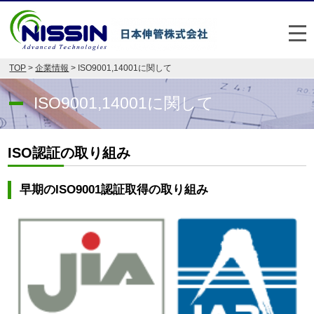
メ
TOP
>
企業情報
> ISO9001,14001に関して
日本伸管の強み
ISO9001,14001に関して
事業内容
お悩み解決事例
ISO認証の取り組み
企業情報
早期のISO9001認証取得の取り組み
お役立ち情報
FAQ
Japan
English
048-477-7331
受付時間：平日8:30～17:30