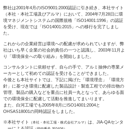
弊社は2001年4月のISO9001:2000認証に引き続き、本社サイト
（本社・本社工場及びアルマ）において、2004年7月28日に環
境マネジメントシステムの国際規格「ISO14001:1996」の認証
を受け、現在では「ISO14001:2015」への移行を完了しまし
た。
これからの企業経営は環境への配慮が求められていますが、弊
社はいち早く企業の社会的責任の一つと認識し、2003年11月よ
り「環境保全への取り組み」を開始しました。
コンサルタントに依頼せず、自らの手で、アルミ抽伸の専業メ
ーカーとして初めての認証を受けることができました。
今後とも本社サイトでは、下記に掲げた「環境理念」「環境方
針」に基づき環境に配慮した製品設計・製造工程での排出物の
管理、製品の購入などを重点に社員一丸となって、あらゆる面
での環境保全に配慮して活動を推進してまいります。
また、白河工場でも2005年8月にISO14001:2004と
OHSAS18001の同時認証をしました。
※本社サイト
は、JIA-QAセンタ
（本社・本社工場・株式会社アルマ）
ーによる認証
（登録番号 JE0406）