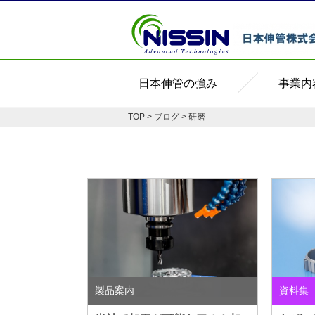
日本伸管の強み
事業内
TOP
>
ブログ
> 研磨
製品案内
資料集