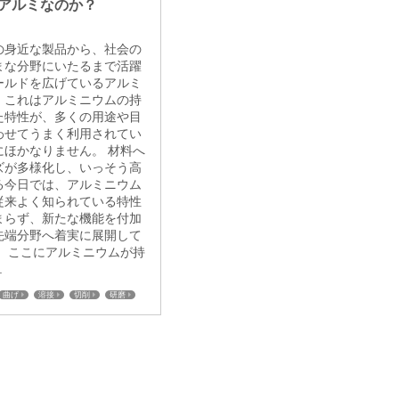
アルミなのか？
の身近な製品から、社会の
まな分野にいたるまで活躍
ールドを広げているアルミ
。これはアルミニウムの持
た特性が、多くの用途や目
わせてうまく利用されてい
にほかなりません。 材料へ
ズが多様化し、いっそう高
る今日では、アルミニウム
従来よく知られている特性
まらず、新たな機能を付加
先端分野へ着実に展開して
。 ここにアルミニウムが持
.
曲げ
溶接
切削
研磨