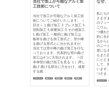
当社で加工が可能なアルミ加
なぜ、
工技術について
私たち
当社で加工が可能なアルミ加工技
さまざ
術についてご紹介いたします。 ＜
のフィ
目次＞ 1.曲げ加工 2.プレス加工 3.
ニウム
切削加工 4.研磨加工 5.その他加工
つ優れ
1.曲げ加工 一般的に曲げ加工は、
的に合
板材を曲げる加工形式と、管や棒
るから
を曲げる形式とに分かれますが、
のニー
当社では管や棒の曲げ加工を行な
度にな
っております。代表的な管の曲げ
もまた
加工は4つに大別されます。 ⇒日
にとど
本伸管の曲げ加工を見る １）押し
して、
曲げ 曲げる部分に力をかけ、成形
います
する曲...
つさま..
プレス
曲げ
溶接
切削
研磨
プレス
熱伝導率