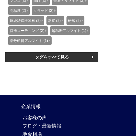
プレス (3)
曲げ (3)
普通アルマイト (3)
高精度 (2)
クラッド (2)
連続鋳造圧延棒 (2)
溶接 (2)
研磨 (2)
特殊コーティング (2)
超精密アルマイト (1)
部分硬質アルマイト (1)
タグをすべて見る
企業情報
お客様の声
ブログ・最新情報
地金相場