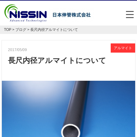
メ
TOP
>
ブログ
> 長尺内径アルマイトについて
日本伸管の強み
事業内容
アルマイト
2017/05/09
長尺内径アルマイトについて
お悩み解決事例
企業情報
お役立ち情報
FAQ
Japan
English
048-477-7331
受付時間：平日8:30～17:30