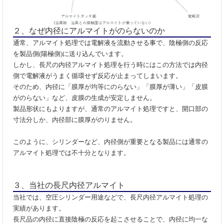
２、なぜ内径にアルマイトがのらないのか
通常、アルマイト処理では電解液を流動させる事で、陰極側の反応
を製品側
(
陽極側
)
に送り込んでいます。
しかし、長尺の内径アルマイト処理を行う時にはこの方法では内径
側で電解液がうまく循環せず反応が止まってしまいます。
そのため、内径に「膜厚が均等にのらない」「膜厚が薄い」「皮膜
がのらない」など、皮膜の生成が安定しません。
製品形状にもよりますが、通常のアルマイト処理ですと、開口部の
寸法分しか、内径部に
膜厚がのりません。
このように、シリンダーなど、内径側が重要となる製品には通常の
アルマイト処理では不十分となります。
３、当社の長尺内径アルマイト
当社では、空圧シリンダー用途などで、長尺内径アルマイト処理の
実績があります。
長尺品の内径に直接陰極の反応を起こさせることで、内径に均一な