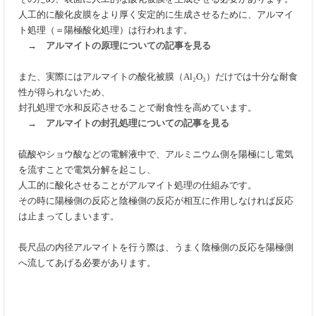
人工的に酸化皮膜をより厚く安定的に生成させるために、アルマイ
ト処理（＝陽極酸化処理）は行われます。
→
アルマイトの原理についての記事を見る
また、実際にはアルマイトの酸化被膜（
Al
₂
O
₃）だけでは十分な耐食
性が得られないため、
封孔処理で水和反応させることで耐食性を高めています。
→
アルマイトの封孔処理についての記事を見る
硫酸やショウ酸などの電解液中で、アルミニウム側を陽極にし電気
を流すことで電気分解を起こし、
人工的に酸化させることがアルマイト処理の仕組みです。
その時に陽極側の反応と陰極側の反応が相互に作用しなければ反応
は止まってしまいます。
長尺品の内径アルマイトを行う際は、うまく陰極側の反応を陽極側
へ流してあげる必要があります。