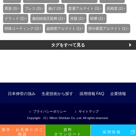
異形 (3)
プレス (3)
曲げ (3)
普通アルマイト (3)
高精度 (2)
クラッド (2)
連続鋳造圧延棒 (2)
溶接 (2)
研磨 (2)
特殊コーティング (2)
超精密アルマイト (1)
部分硬質アルマイト (1)
タグをすべて見る
日本伸管の強み
生産技術から探す
採用情報
FAQ
企業情報
プライバシーポリシー
サイトマップ
Copyright （C）Nihon Shinkan Co.,Ltd. All rights reserved.
製作・お見積りのご
資料
採用情報
相談
ダウンロード