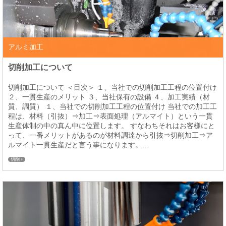
アルミ加工
切削加工について
切削加工について ＜目次＞ １、当社での切削加工工程の位置付け
２、一貫生産のメリット ３、当社保有の設備 ４、加工実績（材
質、調質） １、当社での切削加工工程の位置付け 当社での加工工
程は、材料（引抜）⇒加工⇒表面処理（アルマイト）という一貫
生産体制の中の真ん中に位置します。 すなわちそれはお客様にと
って、一番メリットがあるのが材料調達から引抜⇒切削加工⇒ア
ルマイト一貫生産だと言う事になります。...
切削