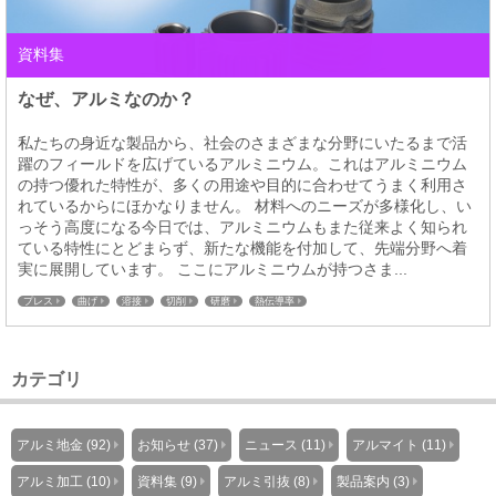
資料集
なぜ、アルミなのか？
私たちの身近な製品から、社会のさまざまな分野にいたるまで活
躍のフィールドを広げているアルミニウム。これはアルミニウム
の持つ優れた特性が、多くの用途や目的に合わせてうまく利用さ
れているからにほかなりません。 材料へのニーズが多様化し、い
っそう高度になる今日では、アルミニウムもまた従来よく知られ
ている特性にとどまらず、新たな機能を付加して、先端分野へ着
実に展開しています。 ここにアルミニウムが持つさま...
プレス
曲げ
溶接
切削
研磨
熱伝導率
カテゴリ
アルミ地金 (92)
お知らせ (37)
ニュース (11)
アルマイト (11)
アルミ加工 (10)
資料集 (9)
アルミ引抜 (8)
製品案内 (3)