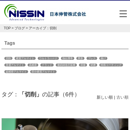
メ
TOP
>
ブログ
> アーカイブ：切削
日本伸管の強み
Tags
事業内容
お悩み解決事例
切削
硬質アルマイト
ウルトラハード
熱伝導率
異形
プレス
曲げ
普通アルマイト
高精度
クラッド
連続鋳造圧延棒
溶接
研磨
特殊コーティング
超精密アルマイト
部分硬質アルマイト
企業情報
お役立ち情報
タグ：
「切削」
の記事（6件）
新しい順 |
古い順
FAQ
Japan
English
048-477-7331
受付時間：平日8:30～17:30