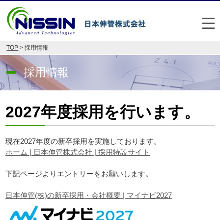
メ
TOP
> 採用情報
日本伸管の強み
採用情報
事業内容
お悩み解決事例
2027年度採用を行います。
企業情報
現在2027年度の新卒採用を実施しております。
お役立ち情報
ホーム | 日本伸管株式会社 | 採用特設サイト
FAQ
下記ページよりエントリーをお願いします。
Japan
English
日本伸管(株)の新卒採用・会社概要 | マイナビ2027
048-477-7331
受付時間：平日8:30～17:30