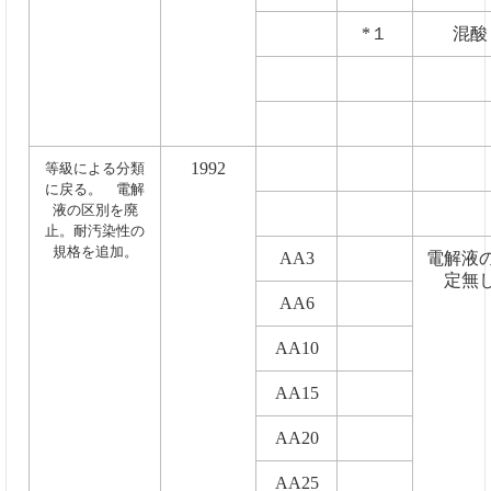
*１
混酸
1992
等級による分類
に戻る。 電解
液の区別を廃
止。耐汚染性の
規格を追加。
AA3
電解液
定無
AA6
AA10
AA15
AA20
AA25