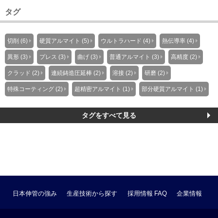
タグ
切削 (6)
硬質アルマイト (5)
ウルトラハード (4)
熱伝導率 (4)
異形 (3)
プレス (3)
曲げ (3)
普通アルマイト (3)
高精度 (2)
クラッド (2)
連続鋳造圧延棒 (2)
溶接 (2)
研磨 (2)
特殊コーティング (2)
超精密アルマイト (1)
部分硬質アルマイト (1)
タグをすべて見る
日本伸管の強み
生産技術から探す
採用情報
FAQ
企業情報