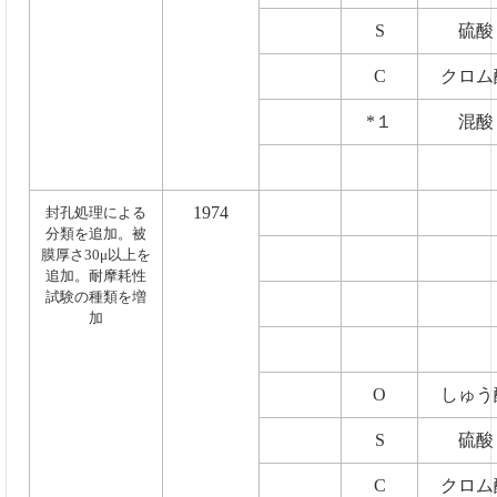
S
硫酸
C
クロム
*１
混酸
1974
封孔処理による
分類を追加。被
膜厚さ30μ以上を
追加。耐摩耗性
試験の種類を増
加
O
しゅう
S
硫酸
C
クロム