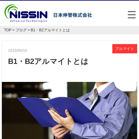
メ
TOP
>
ブログ
> B1・B2アルマイトとは
日本伸管の強み
事業内容
アルマイト
2016/06/10
B1・B2アルマイトとは
お悩み解決事例
企業情報
お役立ち情報
FAQ
Japan
English
048-477-7331
受付時間：平日8:30～17:30