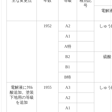
主な変更点
年数
等級
種別記
号
電解
1952
A2
しゅう
A1
A特
B2
硫酸
B1
B特
電解液にｸﾛﾑ
1955
A3
しゅう
酸追加。塗装
下地用の等級
A2
を追加
A1