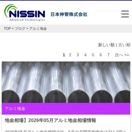
メ
TOP
>
ブログ
> アルミ地金
日本伸管の強み
新しい順 |
古い順
事業内容
1
2
3
4
5
6
7
次へ >>
お悩み解決事例
企業情報
お役立ち情報
FAQ
アルミ地金
Japan
English
地金相場】2026年05月アルミ地金相場情報
048-477-7331
受付時間：平日8:30～17:30