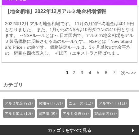
【地金相場】2022年12月アルミ地金相場情報
2022年12月 アルミ地金相場です。 11月の月間平均地金は401.9円
となりました。 また、1月からのNSPは10円ダウンの410円となり
ます。 ～NSPルールとは～ 日本国内で、アルミの地金相場をアル
ミ製品価格に反映させる為のルールです。 NSPとは「New Stand
ard Price」の略です。 価格決定ルールは、3ヶ月単位の地金平均
の一桁目を四捨五入し、 ＋10円（エキストラと呼ばれま...
1
2
3
4
5
6
7
次へ >>
カテゴリ
アルミ地金 (92)
お知らせ (37)
ニュース (11)
アルマイト (11)
アルミ加工 (10)
資料集 (9)
アルミ引抜 (8)
製品案内 (3)
カテゴリをすべて見る