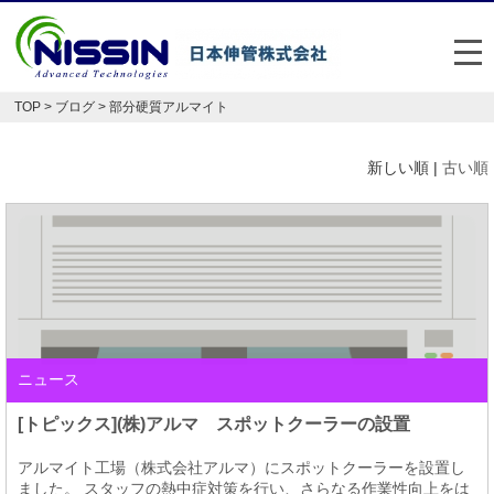
メ
TOP
>
ブログ
> 部分硬質アルマイト
日本伸管の強み
新しい順 |
古い順
事業内容
お悩み解決事例
企業情報
お役立ち情報
ニュース
FAQ
[トピックス](株)アルマ スポットクーラーの設置
Japan
English
アルマイト工場（株式会社アルマ）にスポットクーラーを設置し
048-477-7331
ました。 スタッフの熱中症対策を行い、さらなる作業性向上をは
受付時間：平日8:30～17:30