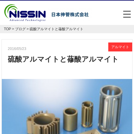
メ
TOP
>
ブログ
> 硫酸アルマイトと蓚酸アルマイト
日本伸管の強み
事業内容
アルマイト
2016/05/23
硫酸アルマイトと蓚酸アルマイト
お悩み解決事例
企業情報
お役立ち情報
FAQ
Japan
English
048-477-7331
受付時間：平日8:30～17:30