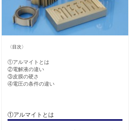
〈
目次
〉
①アルマイトとは
②電解液の違い
③皮膜の硬さ
④電圧の条件の違い
①アルマイトとは