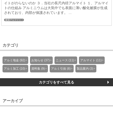
イトがのらないのか ３．当社の長尺内径アルマイト １、アルマイ
トの仕組み アルミニウムは大気中でも表面に薄い酸化被膜が生成
されており、内部が保護されています。 ...
硬質アルマイト
カテゴリ
アルミ地金 (92)
お知らせ (37)
ニュース (11)
アルマイト (11)
アルミ加工 (10)
資料集 (9)
アルミ引抜 (8)
製品案内 (3)
カテゴリをすべて見る
アーカイブ