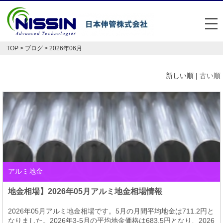
メ
TOP
>
ブログ
> 2026年06月
日本伸管の強み
新しい順 |
古い順
事業内容
お悩み解決事例
企業情報
お役立ち情報
アルミ地金
FAQ
地金相場】2026年05月アルミ地金相場情報
Japan
English
2026年05月アルミ地金相場です。5月の月間平均地金は711.2円と
048-477-7331
なりました。2026年3-5月の平均地金価格は683.5円となり、2026
受付時間：平日8:30～17:30