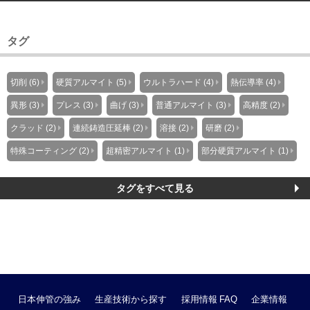
タグ
切削 (6)
硬質アルマイト (5)
ウルトラハード (4)
熱伝導率 (4)
異形 (3)
プレス (3)
曲げ (3)
普通アルマイト (3)
高精度 (2)
クラッド (2)
連続鋳造圧延棒 (2)
溶接 (2)
研磨 (2)
特殊コーティング (2)
超精密アルマイト (1)
部分硬質アルマイト (1)
タグをすべて見る
日本伸管の強み
生産技術から探す
採用情報
FAQ
企業情報