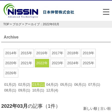
メ
TOP
>
ブログ
> アーカイブ：2022年03月
日本伸管の強み
Archive
事業内容
お悩み解決事例
2014年
2015年
2016年
2017年
2018年
2019年
企業情報
2020年
2021年
2022年
2023年
2024年
2025年
2026年
お役立ち情報
01月(2)
02月(2)
03月(1)
04月(2)
05月(1)
06月(1)
07月(1)
FAQ
08月(1)
09月(1)
10月(1)
12月(4)
Japan
English
2022年03月
の記事（1件）
048-477-7331
新しい順 |
古い順
受付時間：平日8:30～17:30