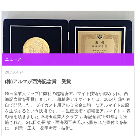
ニュース
2015/04/24
(株)アルマが西海記念賞 受賞
埼玉産業人クラブに弊社の超精密アルマイト技術が認められ、西
海記念賞を受賞しました。 超精密アルマイトとは、2014年弊社独
自で開発した、 ダイカスト用アルミ合金に均一なアルマイト皮膜
を生成するという技術です。 ～生産技術：超精密アルマイト～ 表
彰楯を頂きました ※埼玉産業人クラブ 西海記念賞1981年より実
施された、2代目会長 故・西海図至夫氏から贈られた寄付金を基
に、 創意・工夫・発明考案・技術...