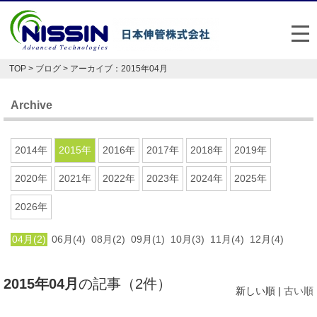
メ
TOP
>
ブログ
> アーカイブ：2015年04月
日本伸管の強み
Archive
事業内容
お悩み解決事例
2014年
2015年
2016年
2017年
2018年
2019年
企業情報
2020年
2021年
2022年
2023年
2024年
2025年
2026年
お役立ち情報
04月(2)
06月(4)
08月(2)
09月(1)
10月(3)
11月(4)
12月(4)
FAQ
Japan
English
2015年04月
の記事（2件）
新しい順 |
古い順
048-477-7331
受付時間：平日8:30～17:30