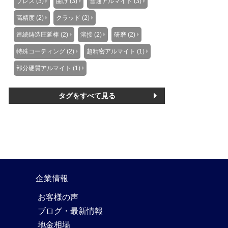
プレス (3)
曲げ (3)
普通アルマイト (3)
高精度 (2)
クラッド (2)
連続鋳造圧延棒 (2)
溶接 (2)
研磨 (2)
特殊コーティング (2)
超精密アルマイト (1)
部分硬質アルマイト (1)
タグをすべて見る
企業情報
お客様の声
ブログ・最新情報
地金相場