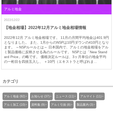
アルミ地金
2022/12/22
【地金相場】2022年12月アルミ地金相場情報
2022年12月 アルミ地金相場です。 11月の月間平均地金は401.9円
となりました。 また、1月からのNSPは10円ダウンの410円となり
ます。 ～NSPルールとは～ 日本国内で、アルミの地金相場をアル
ミ製品価格に反映させる為のルールです。 NSPとは「New Stand
ard Price」の略です。 価格決定ルールは、3ヶ月単位の地金平均
の一桁目を四捨五入し、 ＋10円（エキストラと呼ばれま...
カテゴリ
アルミ地金 (92)
お知らせ (37)
ニュース (11)
アルマイト (11)
アルミ加工 (10)
資料集 (9)
アルミ引抜 (8)
製品案内 (3)