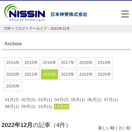
メ
TOP
>
ブログ
> アーカイブ：2022年12月
日本伸管の強み
Archive
事業内容
お悩み解決事例
2014年
2015年
2016年
2017年
2018年
2019年
企業情報
2020年
2021年
2022年
2023年
2024年
2025年
2026年
お役立ち情報
01月(2)
02月(2)
03月(1)
04月(2)
05月(1)
06月(1)
07月(1)
FAQ
08月(1)
09月(1)
10月(1)
12月(4)
Japan
English
2022年12月
の記事（4件）
048-477-7331
新しい順 |
古い順
受付時間：平日8:30～17:30