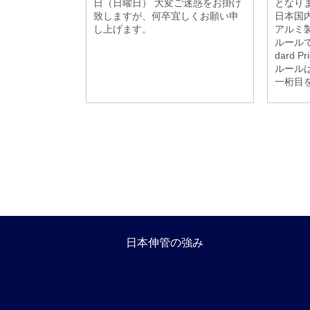
日（日曜日） 大変ご迷惑をお掛け
となりま
致しますが、何卒宜しくお願い申
日本国
し上げます。
アルミ
ルールで
dard 
ルール
一桁目を
日本伸管の強み