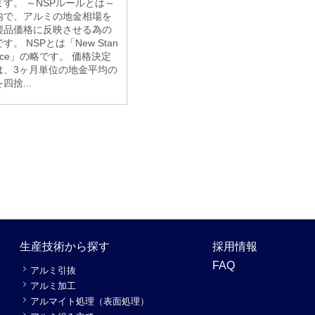
す。 ～NSPルールとは～
内で、アルミの地金相場を
製品価格に反映させる為の
す。 NSPとは「New Stan
Price」の略です。 価格決定
は、3ヶ月単位の地金平均の
四捨...
生産技術から探す
採用情報
FAQ
アルミ引抜
アルミ加工
アルマイト処理（表面処理）