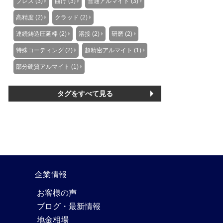
プレス (3)
曲げ (3)
普通アルマイト (3)
高精度 (2)
クラッド (2)
連続鋳造圧延棒 (2)
溶接 (2)
研磨 (2)
特殊コーティング (2)
超精密アルマイト (1)
部分硬質アルマイト (1)
タグをすべて見る
企業情報
お客様の声
ブログ・最新情報
地金相場