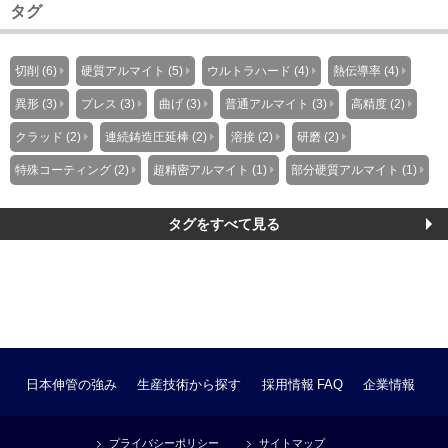
タグ
切削 (6)
硬質アルマイト (5)
ウルトラハード (4)
熱伝導率 (4)
異形 (3)
プレス (3)
曲げ (3)
普通アルマイト (3)
高精度 (2)
クラッド (2)
連続鋳造圧延棒 (2)
溶接 (2)
研磨 (2)
特殊コーティング (2)
超精密アルマイト (1)
部分硬質アルマイト (1)
タグをすべて見る
日本伸管の強み
生産技術から探す
採用情報
FAQ
企業情報
プライバシーポリシー
サイトマップ