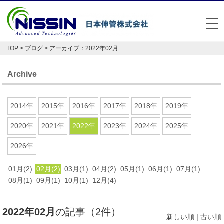
メ
TOP
>
ブログ
> アーカイブ：2022年02月
日本伸管の強み
Archive
事業内容
お悩み解決事例
2014年
2015年
2016年
2017年
2018年
2019年
企業情報
2020年
2021年
2022年
2023年
2024年
2025年
2026年
お役立ち情報
01月(2)
02月(2)
03月(1)
04月(2)
05月(1)
06月(1)
07月(1)
FAQ
08月(1)
09月(1)
10月(1)
12月(4)
Japan
English
2022年02月
の記事（2件）
048-477-7331
新しい順 |
古い順
受付時間：平日8:30～17:30