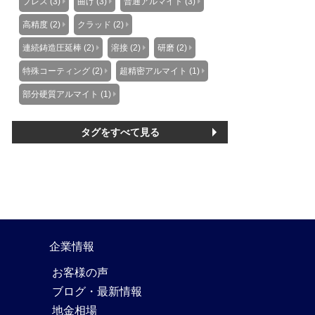
プレス (3)
曲げ (3)
普通アルマイト (3)
高精度 (2)
クラッド (2)
連続鋳造圧延棒 (2)
溶接 (2)
研磨 (2)
特殊コーティング (2)
超精密アルマイト (1)
部分硬質アルマイト (1)
タグをすべて見る
企業情報
お客様の声
ブログ・最新情報
地金相場