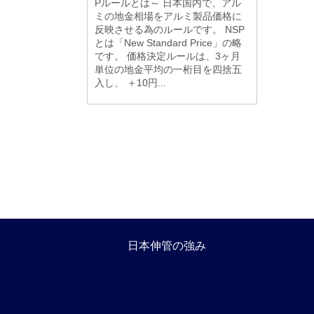
Pルールとは～ 日本国内で、アル
ミの地金相場をアルミ製品価格に
反映させる為のルールです。 NSP
とは「New Standard Price」の略
です。 価格決定ルールは、3ヶ月
単位の地金平均の一桁目を四捨五
入し、 ＋10円...
日本伸管の強み