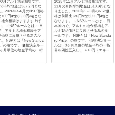
年03月アルミ地金相場です。
2025年11月アルミ地金相場です。
間平均地金は567.2円とな
11月の月間平均地金は510.9円とな
。2026年4-6月のNSP価格
りました。2026年1－3月のNSP価
60円/kgの560円/kgとな
格は前期比+30円/kgの500円/kgと
。地金相場はますます上げ
なります。 ～NSPルールとは～ 日
。 ～NSPルールとは～ 日
本国内で、アルミの地金相場をア
で、アルミの地金相場をア
ルミ製品価格に反映させる為のル
品価格に反映させる為のル
ールです。 NSPとは「New Standa
 NSPとは「New Standa
rd Price」の略です。 価格決定ルー
rice」の略です。 価格決定ルー
ルは、3ヶ月単位の地金平均の一桁
3ヶ月単位の地金平均の一桁
目を四捨五入し、 ＋10円（エキ...