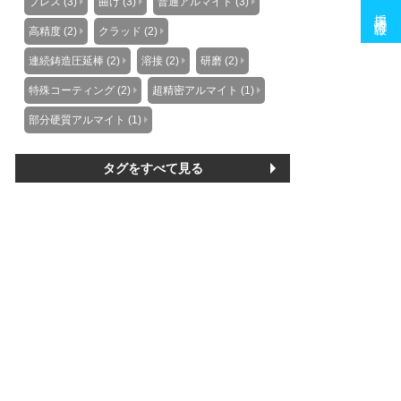
プレス (3)
曲げ (3)
普通アルマイト (3)
採用情報
高精度 (2)
クラッド (2)
連続鋳造圧延棒 (2)
溶接 (2)
研磨 (2)
特殊コーティング (2)
超精密アルマイト (1)
部分硬質アルマイト (1)
タグをすべて見る