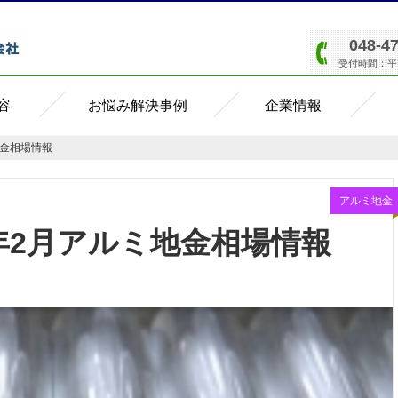
048-4
受付時間：平日8
容
お悩み解決事例
企業情報
地金相場情報
アルミ地金
2年2月アルミ地金相場情報