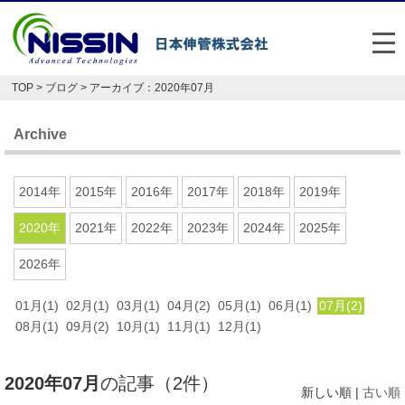
メ
TOP
>
ブログ
> アーカイブ：2020年07月
日本伸管の強み
Archive
事業内容
お悩み解決事例
2014年
2015年
2016年
2017年
2018年
2019年
企業情報
2020年
2021年
2022年
2023年
2024年
2025年
2026年
お役立ち情報
01月(1)
02月(1)
03月(1)
04月(2)
05月(1)
06月(1)
07月(2)
FAQ
08月(1)
09月(2)
10月(1)
11月(1)
12月(1)
Japan
English
2020年07月
の記事（2件）
048-477-7331
新しい順 |
古い順
受付時間：平日8:30～17:30