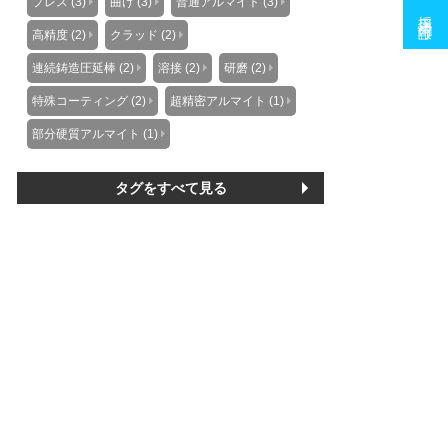
プレス (3)
曲げ (3)
普通アルマイト (3)
採用情報
高精度 (2)
クラッド (2)
連続鋳造圧延棒 (2)
溶接 (2)
研磨 (2)
特殊コーティング (2)
超精密アルマイト (1)
部分硬質アルマイト (1)
タグをすべて見る