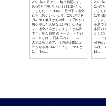
2026年05月アルミ地金相場です。
2026
5月の月間平均地金は711.2円とな
2月の月
りました。2026年3-5月の平均地金
りました
価格は683.5円となり、2026年7-9
は前期比+
月のNSP価格は前期比+130円/kgの
ります
690円/kgと大幅な上げ幅となりま
基調です
す。地金相場はますます上げ基調
本国内
です。地金相場 のページへ ～NSP
ルミ製
ルールとは～ 日本国内で、アルミ
ールです。
の地金相場をアルミ製品価格に反
rd P
映させる為のルールです。 NSPと
ルは、
は「New...
目...