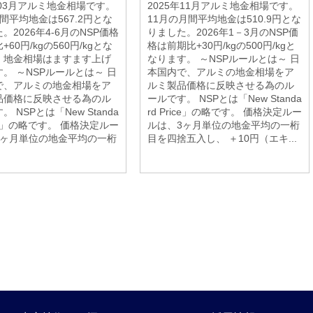
年03月アルミ地金相場です。
2025年11月アルミ地金相場です。
間平均地金は567.2円とな
11月の月間平均地金は510.9円とな
。2026年4-6月のNSP価格
りました。2026年1－3月のNSP価
60円/kgの560円/kgとな
格は前期比+30円/kgの500円/kgと
。地金相場はますます上げ
なります。 ～NSPルールとは～ 日
。 ～NSPルールとは～ 日
本国内で、アルミの地金相場をア
で、アルミの地金相場をア
ルミ製品価格に反映させる為のル
品価格に反映させる為のル
ールです。 NSPとは「New Standa
 NSPとは「New Standa
rd Price」の略です。 価格決定ルー
rice」の略です。 価格決定ルー
ルは、3ヶ月単位の地金平均の一桁
3ヶ月単位の地金平均の一桁
目を四捨五入し、 ＋10円（エキ...