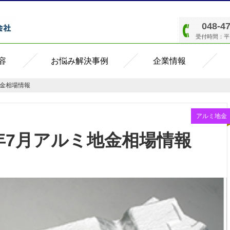
048-4
受付時間：平日8
容
お悩み解決事例
企業情報
地金相場情報
アルミ地金
0年7月アルミ地金相場情報