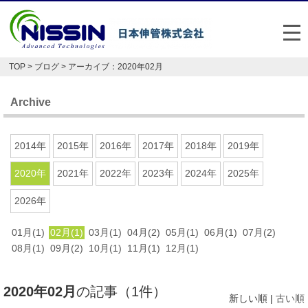
メ
TOP
>
ブログ
> アーカイブ：2020年02月
日本伸管の強み
Archive
事業内容
お悩み解決事例
2014年
2015年
2016年
2017年
2018年
2019年
企業情報
2020年
2021年
2022年
2023年
2024年
2025年
2026年
お役立ち情報
01月(1)
02月(1)
03月(1)
04月(2)
05月(1)
06月(1)
07月(2)
FAQ
08月(1)
09月(2)
10月(1)
11月(1)
12月(1)
Japan
English
2020年02月
の記事（1件）
048-477-7331
新しい順 |
古い順
受付時間：平日8:30～17:30