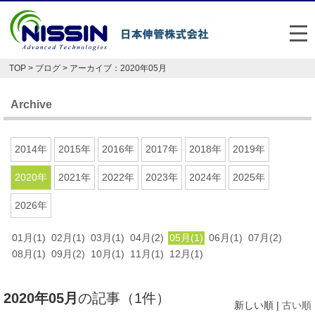
メ
TOP
>
ブログ
> アーカイブ：2020年05月
日本伸管の強み
Archive
事業内容
お悩み解決事例
2014年
2015年
2016年
2017年
2018年
2019年
企業情報
2020年
2021年
2022年
2023年
2024年
2025年
2026年
お役立ち情報
01月(1)
02月(1)
03月(1)
04月(2)
05月(1)
06月(1)
07月(2)
FAQ
08月(1)
09月(2)
10月(1)
11月(1)
12月(1)
Japan
English
2020年05月
の記事（1件）
048-477-7331
新しい順 |
古い順
受付時間：平日8:30～17:30