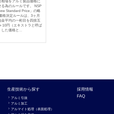
金相場をアルミ製品価格に
る為のルールです。 NSP
w Standard Price」の略
 価格決定ルールは、3ヶ月
地金平均の一桁目を四捨五
＋10円（エキストラと呼ば
した価格と...
生産技術から探す
採用情報
FAQ
アルミ引抜
アルミ加工
アルマイト処理（表面処理）