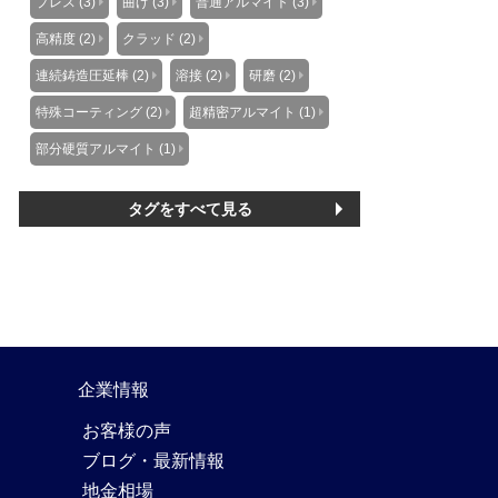
プレス (3)
曲げ (3)
普通アルマイト (3)
高精度 (2)
クラッド (2)
連続鋳造圧延棒 (2)
溶接 (2)
研磨 (2)
特殊コーティング (2)
超精密アルマイト (1)
部分硬質アルマイト (1)
タグをすべて見る
企業情報
お客様の声
ブログ・最新情報
地金相場