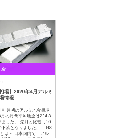
地金
01
相場】2020年4月アルミ
場情報
年4月 月初のアルミ地金相場
3月の月間平均地金は224.8
ました。 先月と比較し10
の下落となりました。 ～NS
ルとは～ 日本国内で、アル