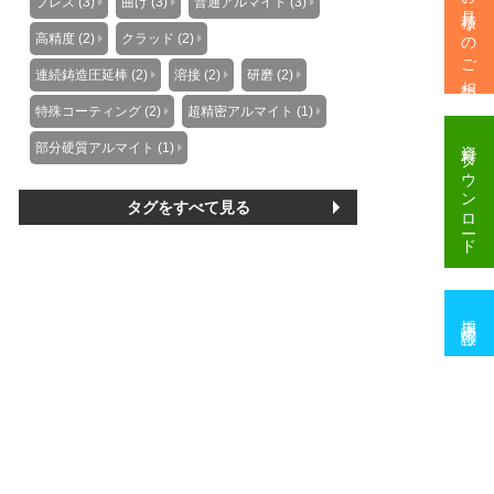
製作・お見積りのご相談
プレス (3)
曲げ (3)
普通アルマイト (3)
高精度 (2)
クラッド (2)
連続鋳造圧延棒 (2)
溶接 (2)
研磨 (2)
特殊コーティング (2)
超精密アルマイト (1)
資料
部分硬質アルマイト (1)
ダウンロード
タグをすべて見る
採用情報