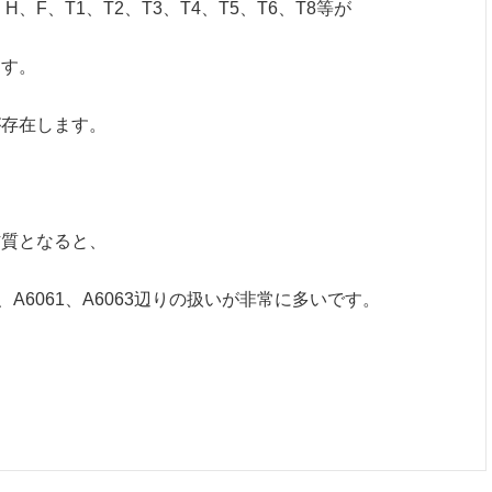
、H、F、T1、T2、T3、T4、T5、T6、T8等が
ます。
が存在します。
材質となると、
5056、A6061、A6063辺りの扱いが非常に多いです。