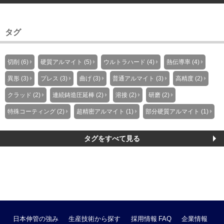
タグ
切削 (6)
硬質アルマイト (5)
ウルトラハード (4)
熱伝導率 (4)
異形 (3)
プレス (3)
曲げ (3)
普通アルマイト (3)
高精度 (2)
クラッド (2)
連続鋳造圧延棒 (2)
溶接 (2)
研磨 (2)
特殊コーティング (2)
超精密アルマイト (1)
部分硬質アルマイト (1)
タグをすべて見る
日本伸管の強み
生産技術から探す
採用情報
FAQ
企業情報