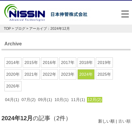
メ
TOP
>
ブログ
> アーカイブ：2024年12月
日本伸管の強み
Archive
事業内容
お悩み解決事例
2014年
2015年
2016年
2017年
2018年
2019年
企業情報
2020年
2021年
2022年
2023年
2024年
2025年
2026年
お役立ち情報
04月(1)
07月(2)
09月(1)
10月(1)
11月(1)
12月(2)
FAQ
Japan
English
2024年12月
の記事（2件）
新しい順 |
古い順
048-477-7331
受付時間：平日8:30～17:30