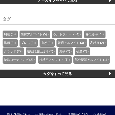
アーカイブをすべて見る
タグ
切削 (6)
硬質アルマイト (5)
ウルトラハード (4)
熱伝導率 (4)
異形 (3)
プレス (3)
曲げ (3)
普通アルマイト (3)
高精度 (2)
クラッド (2)
連続鋳造圧延棒 (2)
溶接 (2)
研磨 (2)
特殊コーティング (2)
超精密アルマイト (1)
部分硬質アルマイト (1)
タグをすべて見る
日本伸管の強み
生産技術から探す
採用情報
FAQ
企業情報