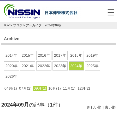
メ
TOP
>
ブログ
> アーカイブ：2024年09月
日本伸管の強み
Archive
事業内容
お悩み解決事例
2014年
2015年
2016年
2017年
2018年
2019年
企業情報
2020年
2021年
2022年
2023年
2024年
2025年
2026年
お役立ち情報
04月(1)
07月(2)
09月(1)
10月(1)
11月(1)
12月(2)
FAQ
Japan
English
2024年09月
の記事（1件）
新しい順 |
古い順
048-477-7331
受付時間：平日8:30～17:30