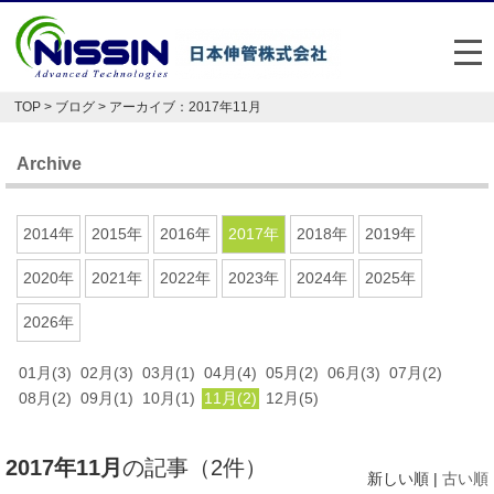
メ
TOP
>
ブログ
> アーカイブ：2017年11月
日本伸管の強み
Archive
事業内容
お悩み解決事例
2014年
2015年
2016年
2017年
2018年
2019年
企業情報
2020年
2021年
2022年
2023年
2024年
2025年
2026年
お役立ち情報
01月(3)
02月(3)
03月(1)
04月(4)
05月(2)
06月(3)
07月(2)
FAQ
08月(2)
09月(1)
10月(1)
11月(2)
12月(5)
Japan
English
2017年11月
の記事（2件）
048-477-7331
新しい順 |
古い順
受付時間：平日8:30～17:30