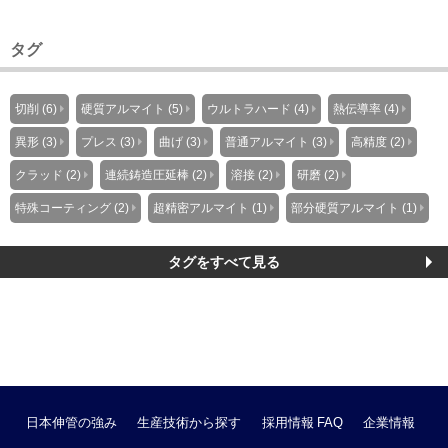
タグ
切削 (6)
硬質アルマイト (5)
ウルトラハード (4)
熱伝導率 (4)
異形 (3)
プレス (3)
曲げ (3)
普通アルマイト (3)
高精度 (2)
クラッド (2)
連続鋳造圧延棒 (2)
溶接 (2)
研磨 (2)
特殊コーティング (2)
超精密アルマイト (1)
部分硬質アルマイト (1)
タグをすべて見る
日本伸管の強み
生産技術から探す
採用情報
FAQ
企業情報