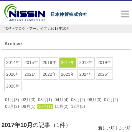
メ
TOP
>
ブログ
> アーカイブ：2017年10月
日本伸管の強み
Archive
事業内容
お悩み解決事例
2014年
2015年
2016年
2017年
2018年
2019年
企業情報
2020年
2021年
2022年
2023年
2024年
2025年
2026年
お役立ち情報
01月(3)
02月(3)
03月(1)
04月(4)
05月(2)
06月(3)
07月(2)
FAQ
08月(2)
09月(1)
10月(1)
11月(2)
12月(5)
Japan
English
2017年10月
の記事（1件）
048-477-7331
新しい順 |
古い順
受付時間：平日8:30～17:30