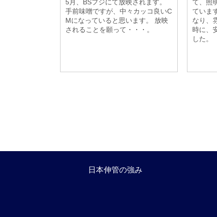
5月、BSフジにて放映されます。
て、照
手前味噌ですが、中々カッコ良いC
ていま
Mになっていると思います。 放映
なり、
されることを願って・・・。
時に、
した。
日本伸管の強み