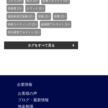
プレス (3)
曲げ (3)
普通アルマイト (3)
高精度 (2)
クラッド (2)
連続鋳造圧延棒 (2)
溶接 (2)
研磨 (2)
特殊コーティング (2)
超精密アルマイト (1)
部分硬質アルマイト (1)
タグをすべて見る
企業情報
お客様の声
ブログ・最新情報
地金相場