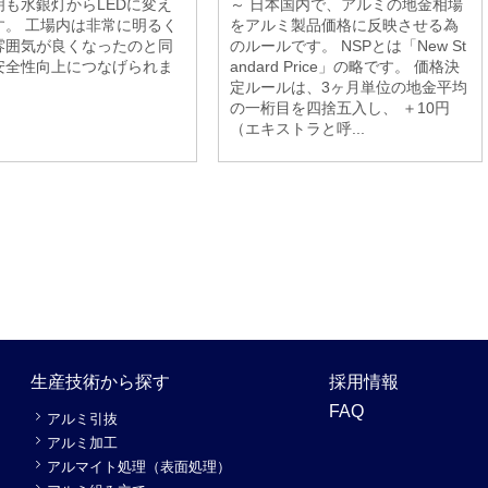
明も水銀灯からLEDに変え
～ 日本国内で、アルミの地金相場
す。 工場内は非常に明るく
をアルミ製品価格に反映させる為
雰囲気が良くなったのと同
のルールです。 NSPとは「New St
安全性向上につなげられま
andard Price」の略です。 価格決
定ルールは、3ヶ月単位の地金平均
の一桁目を四捨五入し、 ＋10円
（エキストラと呼...
生産技術から探す
採用情報
FAQ
アルミ引抜
アルミ加工
アルマイト処理（表面処理）