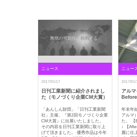
ニュース
ニュー
2017/01/17
2017/01/
日刊工業新聞に紹介されまし
アル
た（モノづくり企業CM大賞）
Befor
「あんしん財団」「日刊工業新聞
年末年
社」主催、『第2回モノづくり企業
アルマ
CM大賞』に出展いたしました。
た。 【B
その内容を日刊工業新聞に取り上
↓ 【A
げて頂きました。 優秀作品は今年
麗に仕