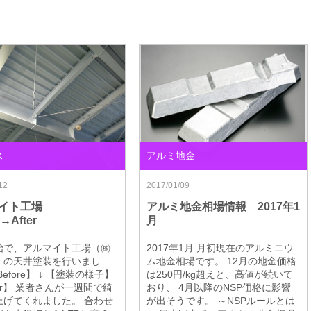
ス
アルミ地金
12
2017/01/09
マイト工場
アルミ地金相場情報 2017年1
e→After
月
始で、アルマイト工場（㈱
2017年1月 月初現在のアルミニウ
）の天井塗装を行いまし
ム地金相場です。 12月の地金価格
efore】 ↓ 【塗装の様子】
は250円/kg超えと、高値が続いて
fter】 業者さんが一週間で綺
おり、 4月以降のNSP価格に影響
上げてくれました。 合わせ
が出そうです。 ～NSPルールとは