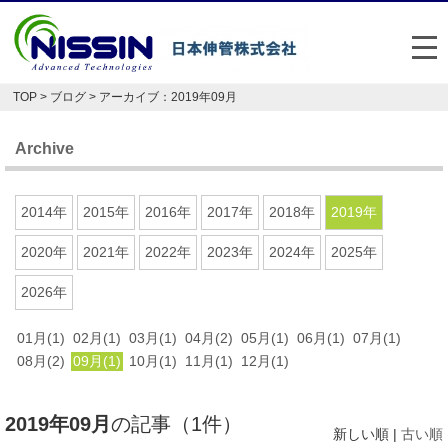
メ
TOP
>
ブログ
> アーカイブ：2019年09月
日本伸管の強み
Archive
事業内容
お悩み解決事例
2014年
2015年
2016年
2017年
2018年
2019年
企業情報
2020年
2021年
2022年
2023年
2024年
2025年
2026年
お役立ち情報
01月(1)
02月(1)
03月(1)
04月(2)
05月(1)
06月(1)
07月(1)
FAQ
08月(2)
09月(1)
10月(1)
11月(1)
12月(1)
Japan
English
2019年09月
の記事（1件）
048-477-7331
新しい順 |
古い順
受付時間：平日8:30～17:30