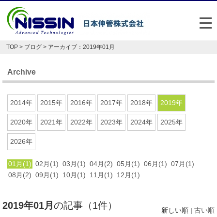
メ
TOP
>
ブログ
> アーカイブ：2019年01月
日本伸管の強み
Archive
事業内容
お悩み解決事例
2014年
2015年
2016年
2017年
2018年
2019年
企業情報
2020年
2021年
2022年
2023年
2024年
2025年
2026年
お役立ち情報
01月(1)
02月(1)
03月(1)
04月(2)
05月(1)
06月(1)
07月(1)
FAQ
08月(2)
09月(1)
10月(1)
11月(1)
12月(1)
Japan
English
2019年01月
の記事（1件）
048-477-7331
新しい順 |
古い順
受付時間：平日8:30～17:30