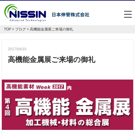
メ
TOP
>
ブログ
> 高機能金属展ご来場の御礼
日本伸管の強み
事業内容
2017/04/10
高機能金属展ご来場の御礼
お悩み解決事例
企業情報
お役立ち情報
FAQ
Japan
English
048-477-7331
受付時間：平日8:30～17:30