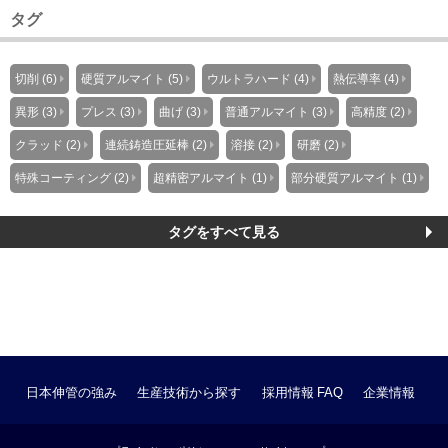
タグ
切削 (6)
硬質アルマイト (5)
ウルトラハード (4)
熱伝導率 (4)
異形 (3)
プレス (3)
曲げ (3)
普通アルマイト (3)
高精度 (2)
クラッド (2)
連続鋳造圧延棒 (2)
溶接 (2)
研磨 (2)
特殊コーティング (2)
超精密アルマイト (1)
部分硬質アルマイト (1)
タグをすべて見る
日本伸管の強み
生産技術から探す
採用情報
FAQ
企業情報