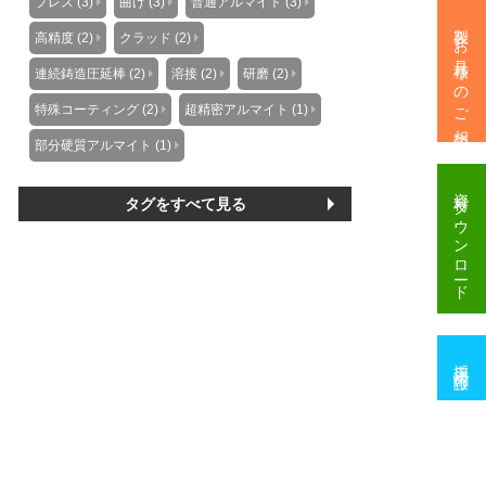
プレス (3)
曲げ (3)
普通アルマイト (3)
製作・お見積りのご相談
高精度 (2)
クラッド (2)
連続鋳造圧延棒 (2)
溶接 (2)
研磨 (2)
特殊コーティング (2)
超精密アルマイト (1)
部分硬質アルマイト (1)
資料
ダウンロード
タグをすべて見る
採用情報