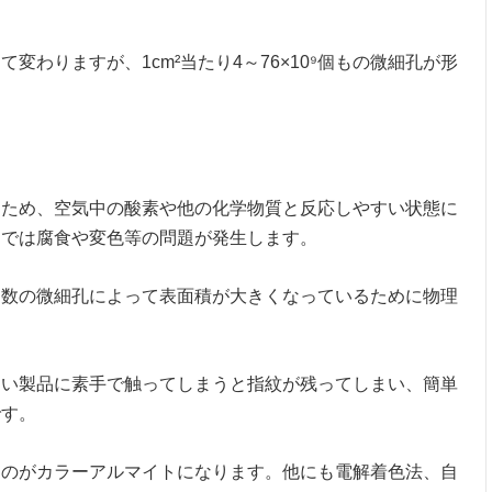
って変わりますが、
1cm
²当たり
4
～
76
×
10
⁹個もの微細孔が形
なため、空気中の酸素や他の化学物質と反応しやすい状態に
までは腐食や変色等の問題が発生します。
多数の微細孔によって表面積が大きくなっているために物理
ない製品に素手で触ってしまうと指紋が残ってしまい、簡単
です。
たのがカラーアルマイトになります。他にも電解着色法、自