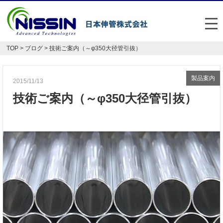
メ
TOP
>
ブログ
> 技術ご案内（～φ350大径管引抜）
日本伸管の強み
事業内容
製品案内
2015/11/13
技術ご案内（～φ350大径管引抜）
お悩み解決事例
企業情報
お役立ち情報
FAQ
Japan
English
048-477-7331
受付時間：平日8:30～17:30