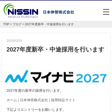
メ
TOP
>
ブログ
> 2027年度新卒・中途採用を行います
日本伸管の強み
事業内容
2025/03/24
2027年度新卒・中途採用を行います
お悩み解決事例
企業情報
お役立ち情報
FAQ
2027年度の新卒の採用を行います。
Japan
English
ホーム | 日本伸管株式会社 | 採用特設サイト
048-477-7331
下記よりエントリーをお願いします。
受付時間：平日8:30～17:30