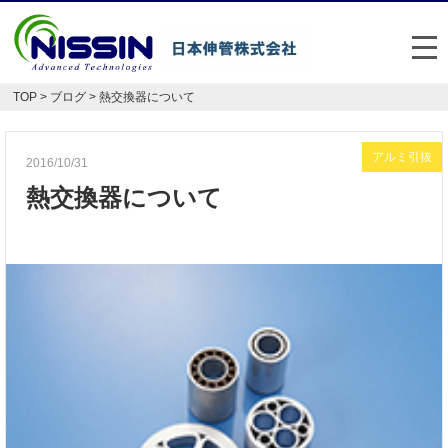
メ
TOP
>
ブログ
> 熱交換器について
日本伸管の強み
事業内容
アルミ引抜
2016/10/31
熱交換器について
お悩み解決事例
企業情報
お役立ち情報
FAQ
Japan
English
048-477-7331
受付時間：平日8:30～17:30