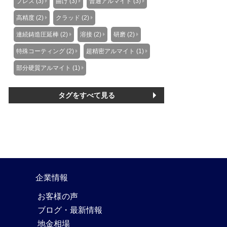
プレス (3)
曲げ (3)
普通アルマイト (3)
高精度 (2)
クラッド (2)
連続鋳造圧延棒 (2)
溶接 (2)
研磨 (2)
特殊コーティング (2)
超精密アルマイト (1)
部分硬質アルマイト (1)
タグをすべて見る
企業情報
お客様の声
ブログ・最新情報
地金相場