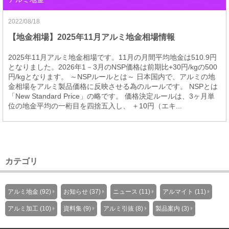
2022/08/18
【地金相場】2025年11月アルミ地金相場情報
2025年11月アルミ地金相場です。11月の月間平均地金は510.9円
となりました。2026年1－3月のNSP価格は前期比+30円/kgの500
円/kgとなります。 ～NSPルールとは～ 日本国内で、アルミの地
金相場をアルミ製品価格に反映させる為のルールです。 NSPとは
「New Standard Price」の略です。 価格決定ルールは、3ヶ月単
位の地金平均の一桁目を四捨五入し、 ＋10円（エキ...
カテゴリ
アルミ地金 (92)
お知らせ (37)
ニュース (11)
アルマイト (11)
アルミ加工 (10)
資料集 (9)
アルミ引抜 (8)
製品案内 (3)