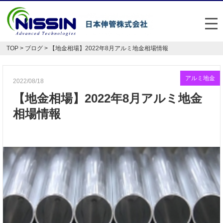
メ
TOP
>
ブログ
> 【地金相場】2022年8月アルミ地金相場情報
日本伸管の強み
事業内容
アルミ地金
2022/08/18
【地金相場】2022年8月アルミ地金
お悩み解決事例
相場情報
企業情報
お役立ち情報
FAQ
Japan
English
048-477-7331
受付時間：平日8:30～17:30