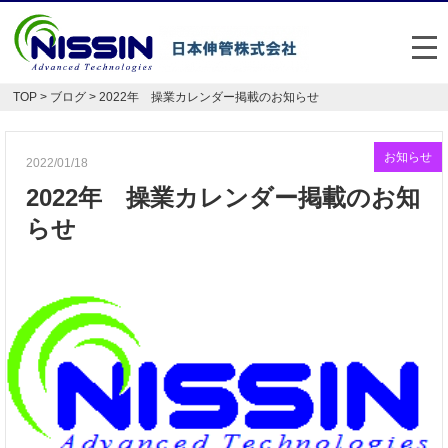
メ
TOP
>
ブログ
> 2022年 操業カレンダー掲載のお知らせ
日本伸管の強み
事業内容
お知らせ
2022/01/18
2022年 操業カレンダー掲載のお知
お悩み解決事例
らせ
企業情報
お役立ち情報
FAQ
Japan
English
048-477-7331
受付時間：平日8:30～17:30