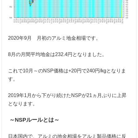
2020年9月 月初のアルミ地金相場です。
8月の月間平均地金は232.4円となりました。
これで10月～のNSP価格は+20円で240円/kgとなりま
す。
2019年1月から下がり続けたNSPが21ヵ月ぶりに上昇
となります。
～NSPルールとは～
日本国内で、アルミの地金相場をアルミ製品価格に反