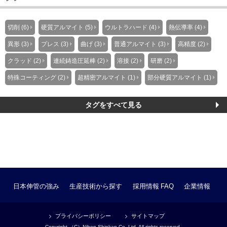
切削 (6)
硬質アルマイト (5)
ウルトラハード (4)
熱伝導率 (4)
異形 (3)
プレス (3)
曲げ (3)
普通アルマイト (3)
高精度 (2)
クラッド (2)
連続鋳造圧延棒 (2)
溶接 (2)
研磨 (2)
特殊コーティング (2)
超精密アルマイト (1)
部分硬質アルマイト (1)
タグをすべて見る
日本伸管の強み
生産技術から探す
採用情報
FAQ
企業情報
プライバシーポリシー
サイトマップ
Copyright （C）Nihon Shinkan Co.,Ltd. All rights reserved.