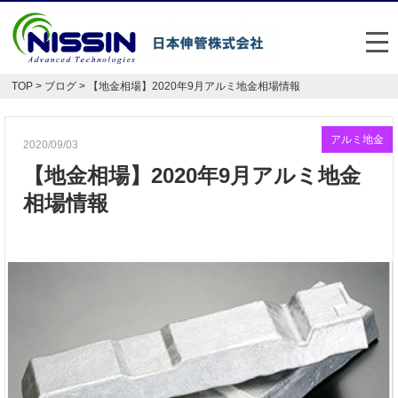
メ
TOP
>
ブログ
> 【地金相場】2020年9月アルミ地金相場情報
日本伸管の強み
事業内容
アルミ地金
2020/09/03
【地金相場】2020年9月アルミ地金
お悩み解決事例
相場情報
企業情報
お役立ち情報
FAQ
Japan
English
048-477-7331
受付時間：平日8:30～17:30