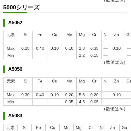
5000シリーズ
A5052
元素
Si
Fe
Cu
Mn
Mg
Cr
Ni
Zn
G
Max
0.25
0.40
0.10
0.10
2.8
0.35
―
0.10
Min
2.2
0.15
―
（数値は％）
A5056
元素
Si
Fe
Cu
Mn
Mg
Cr
Ni
Zn
G
Max
0.30
0.40
0.10
0.20
5.6
0.20
―
0.10
Min
0.05
4.5
0.05
―
（数値は％）
A5083
元素
Si
Fe
Cu
Mn
Mg
Cr
Ni
Zn
Ga