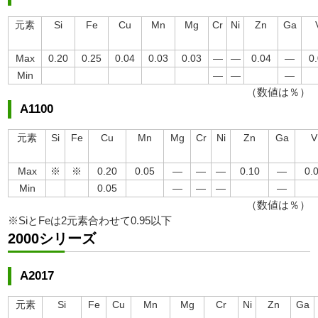
元素
Si
Fe
Cu
Mn
Mg
Cr
Ni
Zn
Ga
Max
0.20
0.25
0.04
0.03
0.03
―
―
0.04
―
0
Min
―
―
―
（数値は％）
A1100
元素
Si
Fe
Cu
Mn
Mg
Cr
Ni
Zn
Ga
V
Max
※
※
0.20
0.05
―
―
―
0.10
―
0.
Min
0.05
―
―
―
―
（数値は％）
※SiとFeは2元素合わせて0.95以下
2000シリーズ
A2017
元素
Si
Fe
Cu
Mn
Mg
Cr
Ni
Zn
Ga