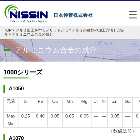
メ
TOP
>
アルミ加工をするメリットとは？アルミの種類や加工方法もご紹
日本伸管の強み
介
> アルミニウム合金の成分
事業内容
アルミニウム合金の成分
お悩み解決事例
1000シリーズ
企業情報
A1050
お役立ち情報
元素
Si
Fe
Cu
Mn
Mg
Cr
Ni
Zn
Ga
FAQ
Max
0.25
0.40
0.05
0.05
0.05
―
―
0.05
―
0
Japan
English
Min
―
―
―
（数値は％）
048-477-7331
A1070
受付時間：平日8:30～17:30