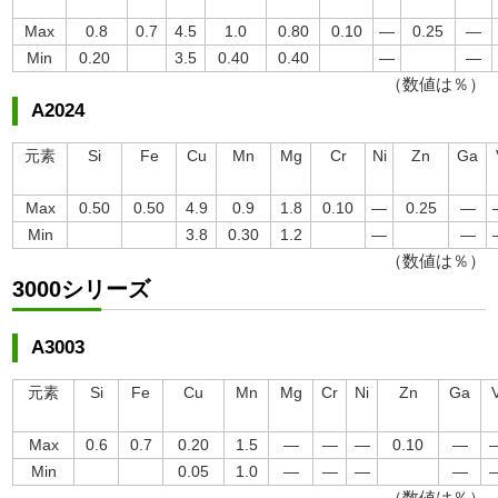
Max
0.8
0.7
4.5
1.0
0.80
0.10
―
0.25
―
Min
0.20
3.5
0.40
0.40
―
―
（数値は％）
A2024
元素
Si
Fe
Cu
Mn
Mg
Cr
Ni
Zn
Ga
Max
0.50
0.50
4.9
0.9
1.8
0.10
―
0.25
―
Min
3.8
0.30
1.2
―
―
（数値は％）
3000シリーズ
A3003
元素
Si
Fe
Cu
Mn
Mg
Cr
Ni
Zn
Ga
Max
0.6
0.7
0.20
1.5
―
―
―
0.10
―
Min
0.05
1.0
―
―
―
―
（数値は％）