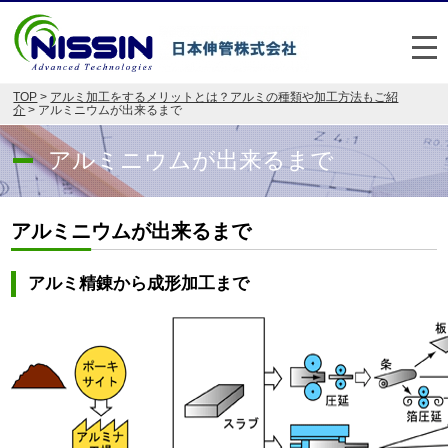
メ
TOP
>
アルミ加工をするメリットとは？アルミの種類や加工方法もご紹
日本伸管の強み
介
> アルミニウムが出来るまで
事業内容
アルミニウムが出来るまで
お悩み解決事例
アルミニウムが出来るまで
企業情報
アルミ精錬から成形加工まで
お役立ち情報
FAQ
Japan
English
048-477-7331
受付時間：平日8:30～17:30